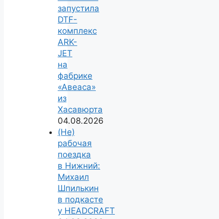
запустила
DTF-
комплекс
ARK-
JET
на
фабрике
«Авеаса»
из
Хасавюрта
04.08.2026
(Не)
рабочая
поездка
в Нижний:
Михаил
Шпилькин
в подкасте
у HEADCRAFT