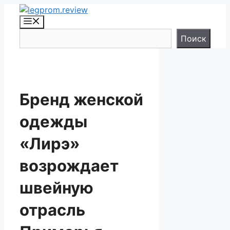
Перейти
к
Меню
содержимому
Поиск
Поиск
Бренд женской
одежды
«Лирэ»
возрождает
швейную
отрасль