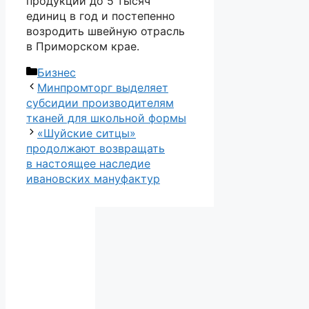
продукции до 5 тысяч
единиц в год и постепенно
возродить швейную отрасль
в Приморском крае.
Рубрики
Бизнес
Минпромторг выделяет
субсидии производителям
тканей для школьной формы
«Шуйские ситцы»
продолжают возвращать
в настоящее наследие
ивановских мануфактур