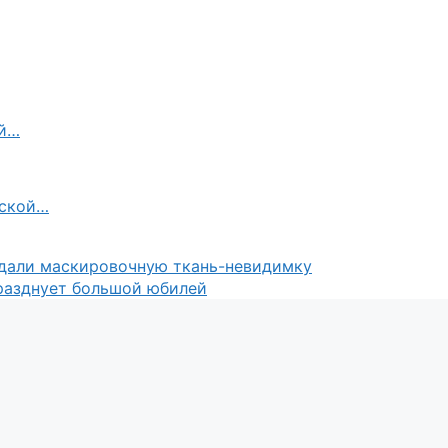
ой…
тской…
здали маскировочную ткань-невидимку
разднует большой юбилей