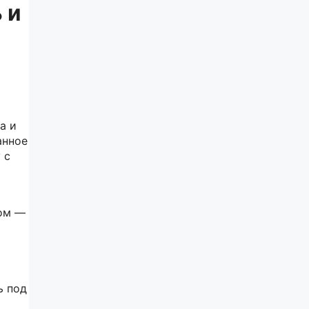
 и
а и
анное
 с
бом —
ь под