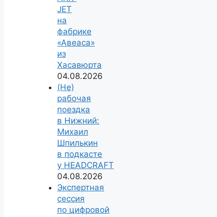
JET
на
фабрике
«Авеаса»
из
Хасавюрта
04.08.2026
(Не)
рабочая
поездка
в Нижний:
Михаил
Шпилькин
в подкасте
у HEADCRAFT
04.08.2026
Экспертная
сессия
по цифровой