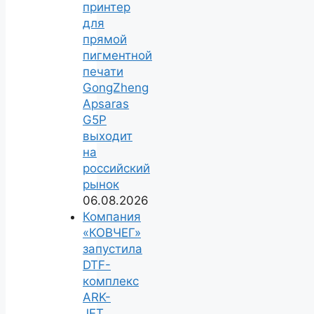
принтер
для
прямой
пигментной
печати
GongZheng
Apsaras
G5P
выходит
на
российский
рынок
06.08.2026
Компания
«КОВЧЕГ»
запустила
DTF-
комплекс
ARK-
JET