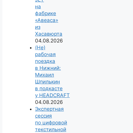
на
фабрике
«Авеаса»
из
Хасавюрта
04.08.2026
(Не)
рабочая
поездка
в Нижний:
Михаил
Шпилькин
в подкасте
у HEADCRAFT
04.08.2026
Экспертная
сессия
по цифровой
текстильной