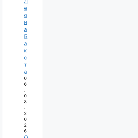
Л
е
о
н
а
Б
а
к
с
т
а
0
6
.
0
8
.
2
0
2
6
О