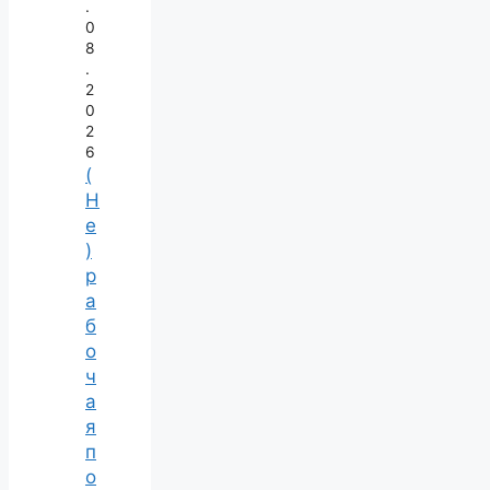
.
0
8
.
2
0
2
6
(
Н
е
)
р
а
б
о
ч
а
я
п
о