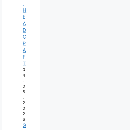
H
E
A
D
C
R
A
F
T
0
4
.
0
8
.
2
0
2
6
Э