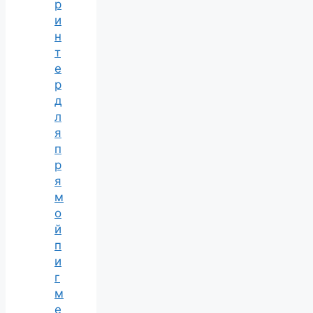
р
и
н
т
е
р
д
л
я
п
р
я
м
о
й
п
и
г
м
е