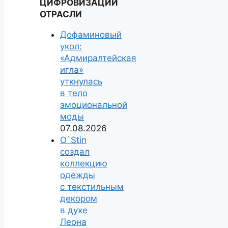
ЦИФРОВИЗАЦИИ
ОТРАСЛИ
Дофаминовый
укол:
«Адмиралтейская
игла»
уткнулась
в тело
эмоциональной
моды
07.08.2026
O`Stin
создал
коллекцию
одежды
с текстильным
декором
в духе
Леона