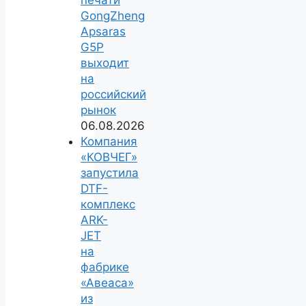
печати
GongZheng
Apsaras
G5P
выходит
на
российский
рынок
06.08.2026
Компания
«КОВЧЕГ»
запустила
DTF-
комплекс
ARK-
JET
на
фабрике
«Авеаса»
из