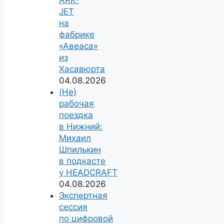
ARK-
JET
на
фабрике
«Авеаса»
из
Хасавюрта
04.08.2026
(Не)
рабочая
поездка
в Нижний:
Михаил
Шпилькин
в подкасте
у HEADCRAFT
04.08.2026
Экспертная
сессия
по цифровой