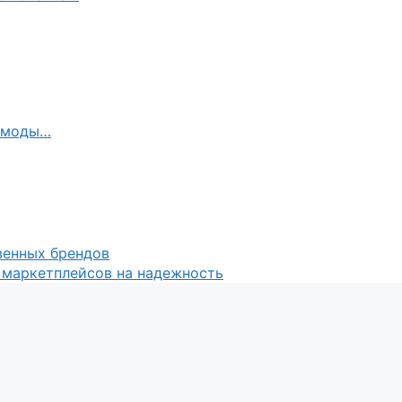
е моды…
венных брендов
 маркетплейсов на надежность