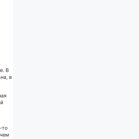
е. В
на, в
ная
ей
-то
 чем