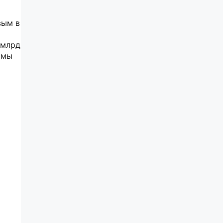
вым в
 млрд
ммы