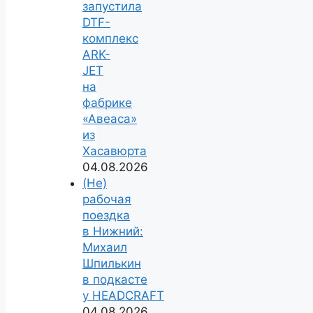
запустила
DTF-
комплекс
ARK-
JET
на
фабрике
«Авеаса»
из
Хасавюрта
04.08.2026
(Не)
рабочая
поездка
в Нижний:
Михаил
Шпилькин
в подкасте
у HEADCRAFT
04.08.2026