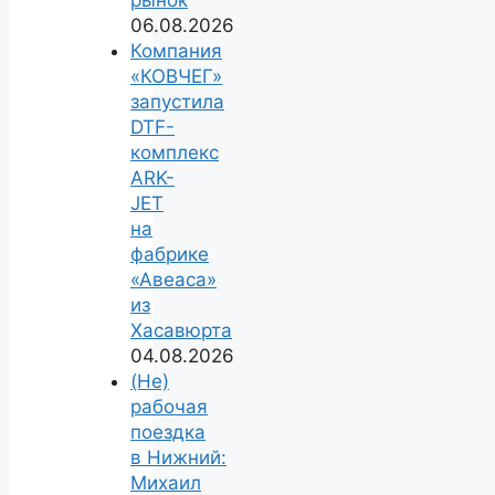
рынок
06.08.2026
Компания
«КОВЧЕГ»
запустила
DTF-
комплекс
ARK-
JET
на
фабрике
«Авеаса»
из
Хасавюрта
04.08.2026
(Не)
рабочая
поездка
в Нижний:
Михаил