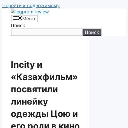
Перейти к содержимому
Меню
Поиск
Поиск
Incity и
«Казахфильм»
посвятили
линейку
одежды Цою и
его роли в кино