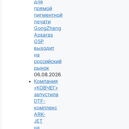
для
прямой
пигментной
печати
GongZheng
Apsaras
G5P
выходит
на
российский
рынок
06.08.2026
Компания
«КОВЧЕГ»
запустила
DTF-
комплекс
ARK-
JET
на