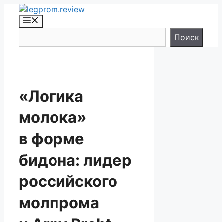
Перейти
к
Меню
содержимому
Поиск
Поиск
«Логика
молока»
в форме
бидона: лидер
российского
молпрома