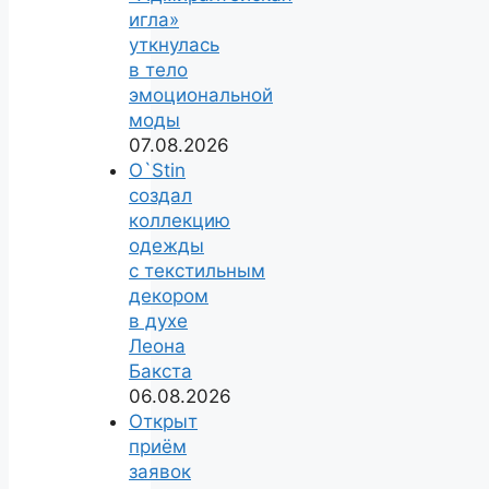
игла»
уткнулась
в тело
эмоциональной
моды
07.08.2026
O`Stin
создал
коллекцию
одежды
с текстильным
декором
в духе
Леона
Бакста
06.08.2026
Открыт
приём
заявок