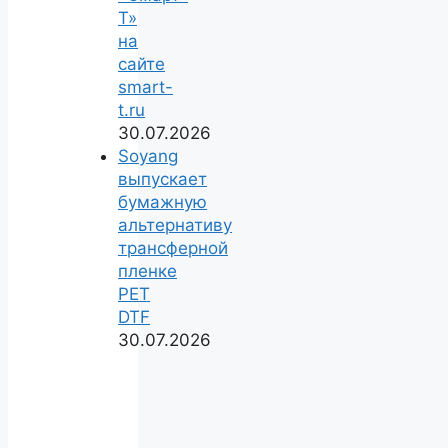
Т»
на
сайте
smart-
t.ru
30.07.2026
Soyang
выпускает
бумажную
альтернативу
трансферной
пленке
PET
DTF
30.07.2026