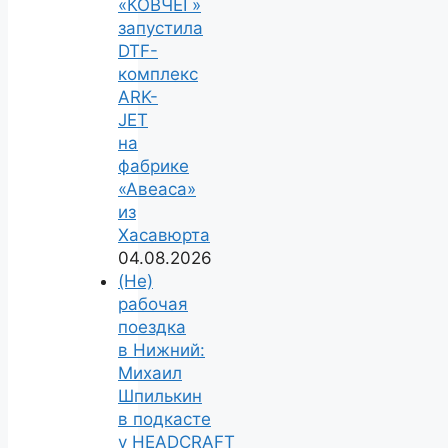
«КОВЧЕГ»
запустила
DTF-
комплекс
ARK-
JET
на
фабрике
«Авеаса»
из
Хасавюрта
04.08.2026
(Не)
рабочая
поездка
в Нижний:
Михаил
Шпилькин
в подкасте
у HEADCRAFT