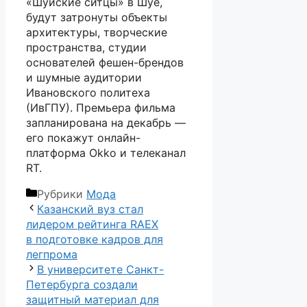
«Шуйские ситцы» в Шуе,
будут затронуты объекты
архитектуры, творческие
пространства, студии
основателей фешен-брендов
и шумные аудитории
Ивановского политеха
(ИвГПУ). Премьера фильма
запланирована на декабрь —
его покажут онлайн-
платформа Okko и телеканал
RT.
Рубрики
Мода
Казанский вуз стал
лидером рейтинга RAEX
в подготовке кадров для
легпрома
В университете Санкт-
Петербурга создали
защитный материал для