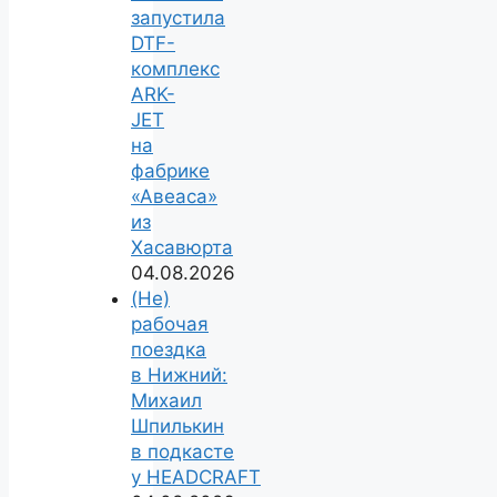
запустила
DTF-
комплекс
ARK-
JET
на
фабрике
«Авеаса»
из
Хасавюрта
04.08.2026
(Не)
рабочая
поездка
в Нижний:
Михаил
Шпилькин
в подкасте
у HEADCRAFT