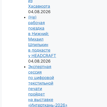
из
Хасавюрта
04.08.2026
(Не)
рабочая
поездка
в Нижний:
Михаил
Шпилькин
в подкасте
у HEADCRAFT
04.08.2026
Экспертная
сессия
по цифровой
текстильной
печати
пройдет
на выставке
«Интерткань-2026»