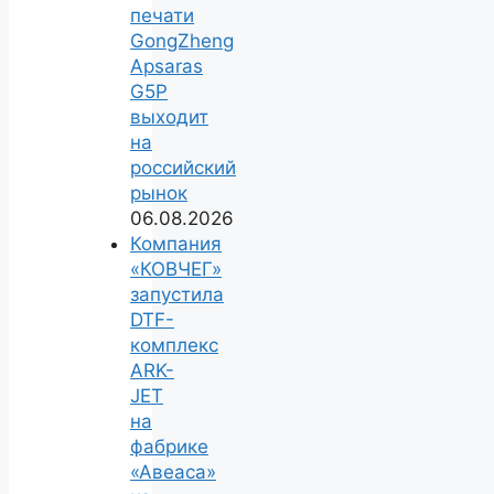
печати
GongZheng
Apsaras
G5P
выходит
на
российский
рынок
06.08.2026
Компания
«КОВЧЕГ»
запустила
DTF-
комплекс
ARK-
JET
на
фабрике
«Авеаса»