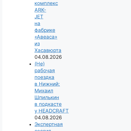
комплекс
ARK-
JET
на
фабрике
«Авеаса»
из
Хасавюрта
04.08.2026
(Не)
рабочая
поездка
в Нижний:
Михаил
Шпилькин
в подкасте
у HEADCRAFT
04.08.2026
Экспертная