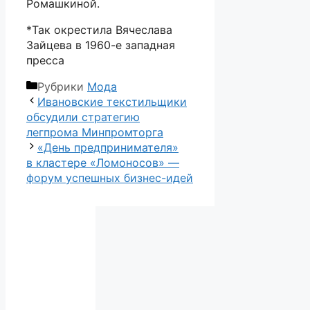
Ромашкиной.
*Так окрестила Вячеслава
Зайцева в 1960-е западная
пресса
Рубрики
Мода
Ивановские текстильщики
обсудили стратегию
легпрома Минпромторга
«День предпринимателя»
в кластере «Ломоносов» —
форум успешных бизнес-идей